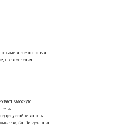
стиками и композитами
е, изготовления
ключают высокую
формы.
одаря устойчивости к
вывесок, билбордов, при