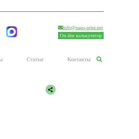
info@nano-print.net
On-line калькулятор
ы
Статьи
Контакты