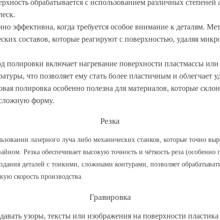
рхность обрабатывается с использованием различных степеней 
леск.
но эффективна, когда требуется особое внимание к деталям. Ме
ких составов, которые реагируют с поверхностью, удаляя микр
д полировки включает нагревание поверхности пластмассы или
атуры, что позволяет ему стать более пластичным и облегчает 
овая полировка особенно полезна для материалов, которые скло
сложную форму.
Резка
льзовании лазерного луча либо механических станков, которые точно выр
айном. Резка обеспечивает высокую точность и чёткость реза (особенно 
создания деталей с тонкими, сложными контурами, позволяет обрабатыва
кую скорость производства.
Гравировка
здавать узоры, тексты или изображения на поверхности пластик