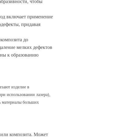
абразивности, чтобы
тод включает применение
одефекты, придавая
 композита до
удаление мелких дефектов
нны к образованию
езают изделие в
при использовании лазера),
ть материалы больших
а или композита. Может