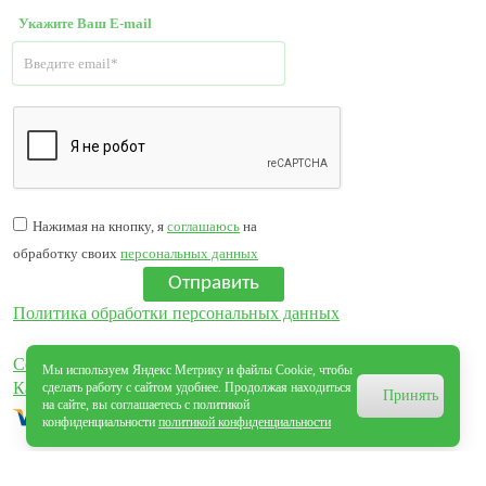
Укажите Ваш E-mail
Нажимая на кнопку, я
соглашаюсь
на
обработку своих
персональных данных
Отправить
Политика обработки персональных данных
Согласие на обработку персональных данных
Мы используем Яндекс Метрику и файлы Cookie, чтобы
Карта сайта
сделать работу с сайтом удобнее. Продолжая находиться
Принять
на сайте, вы соглашаетесь с политикой
конфиденциальности
политикой конфиденциальности